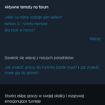
przygody
Aktywne tematy na forum
na
Nintendo
Jakie są różne rodzaje gier wideo?
Switch
Heroes 3 - strefa memów
Gra ktoś w hotsa?
Więcej
Dowiedz się więcej z naszych poradników:
Jak znaleźć graczy do Fortnite battle royal?
|
Jak znaleźć
nowe gry do grania?
Stwórz ekipę graczy w swojej okolicy i rozgrywaj
emocjonujące turnieje