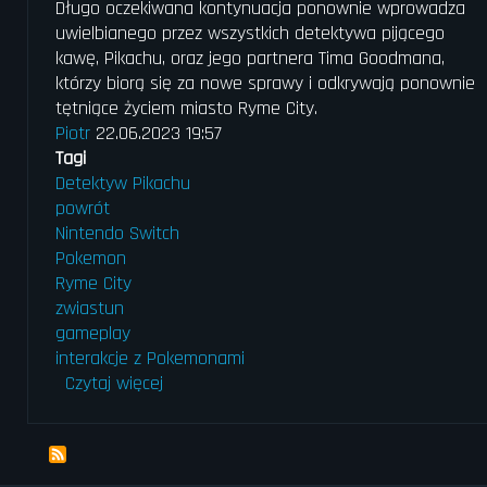
Długo oczekiwana kontynuacja ponownie wprowadza
uwielbianego przez wszystkich detektywa pijącego
kawę, Pikachu, oraz jego partnera Tima Goodmana,
którzy biorą się za nowe sprawy i odkrywają ponownie
tętniące życiem miasto Ryme City.
Piotr
22.06.2023 19:57
Tagi
Detektyw Pikachu
powrót
Nintendo Switch
Pokemon
Ryme City
zwiastun
gameplay
interakcje z Pokemonami
Czytaj więcej
o
Powrót
Detektywa
Pikachu:
Ekscytujące