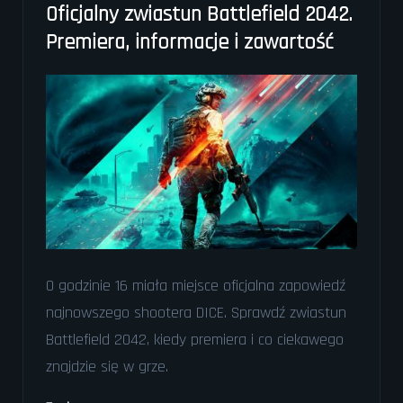
Oficjalny zwiastun Battlefield 2042.
Czym
Premiera, informacje i zawartość
jest
Battlefield
Hub
i
co
wprowadzi
do
gry?
O godzinie 16 miała miejsce oficjalna zapowiedź
najnowszego shootera DICE. Sprawdź zwiastun
Battlefield 2042, kiedy premiera i co ciekawego
znajdzie się w grze.