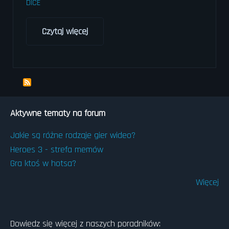
DICE
Czytaj więcej
o
Battlefield
na
telefon
-
zaskakujące
wieści
Aktywne tematy na forum
od
EA
Jakie są różne rodzaje gier wideo?
Heroes 3 - strefa memów
Gra ktoś w hotsa?
Więcej
Dowiedz się więcej z naszych poradników: