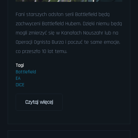
Fani starszych odsłon serii Battlefield będą
zachwyceni Battlefield Hubem. Dzięki niemu będą
mogli zmierzyć się w Kanałach Nouszahr lub na
Operacji Ognista Burza i poczuć te same emocje,
co przeszło 10 lat temu.
Tagi
Battlefield
EA
DICE
Czytaj więcej
o
Ciekawa
nowość
w
Battlefield
2042.