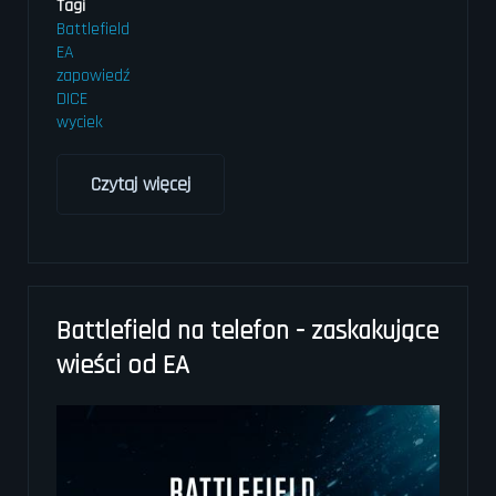
Tagi
Battlefield
EA
zapowiedź
DICE
wyciek
Czytaj więcej
o
Oficjalny
zwiastun
Battlefield
2042.
Premiera,
Battlefield na telefon - zaskakujące
informacje
wieści od EA
i
zawartość